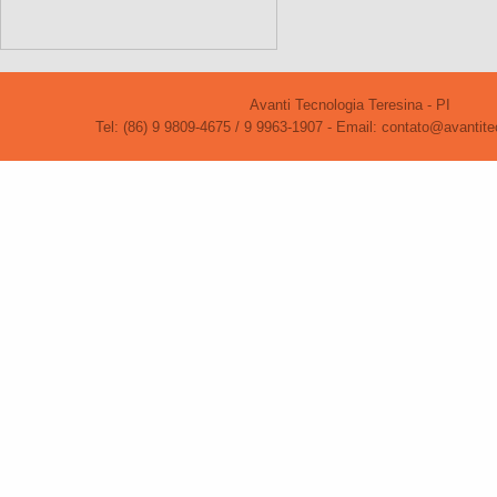
Avanti Tecnologia Teresina - PI
Tel: (86) 9 9809-4675 / 9 9963-1907 - Email: contato@avantite