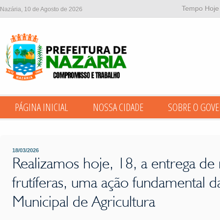
Realizamos hoje, 18, a entrega de mudas frutíferas, uma ação fundame
Tempo Hoje
Nazária, 10 de Agosto de 2026
property="og:description">
PÁGINA INICIAL
NOSSA CIDADE
SOBRE O GOV
18/03/2026
Realizamos hoje, 18, a entrega d
frutíferas, uma ação fundamental d
Municipal de Agricultura